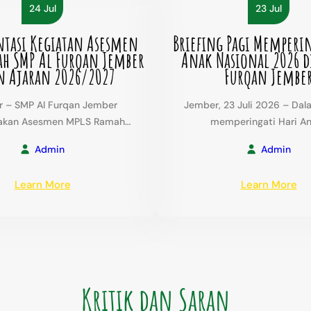
24 Jul
23 Jul
SMP
Je
Al
–
tasi Kegiatan Asesmen
Briefing Pagi Memperin
Furqan
Sa
h SMP Al Furqan Jember
Anak Nasional 2026 d
Jember
1
n Ajaran 2026/2027
Furqan Jembe
di
Ag
Bidang
20
 – SMP Al Furqan Jember
Jember, 23 Juli 2026 – Dal
Akademik
akan Asesmen MPLS Ramah…
memperingati Hari A
dan
Olahraga
Admin
Admin
:
:
Learn More
Learn More
Dokumentasi
Bri
Kegiatan
Pa
Asesmen
Me
MPLS
Har
Ramah
An
SMP
Na
Kritik dan Saran
Al
20