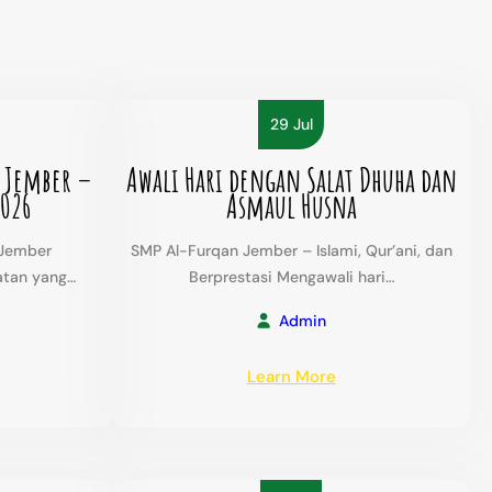
29 Jul
 Jember –
Awali Hari dengan Salat Dhuha dan
2026
Asmaul Husna
 Jember
SMP Al-Furqan Jember – Islami, Qur’ani, dan
atan yang…
Berprestasi Mengawali hari…
Admin
:
Learn More
giatan
Awali
P
Hari
dengan
rqan
Salat