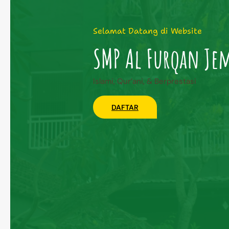
Selamat Datang di Website
SMP Al Furqan Je
Islami, Qur’ani, & Berprestasi
DAFTAR