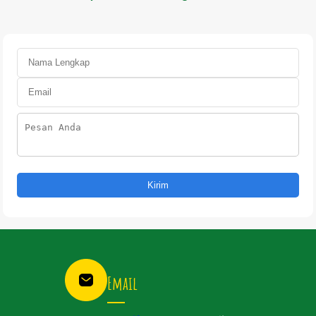
Furqan
di
Jember
SM
Tahun
Al
Ajaran
Fu
2026/2027
Je
Kirim
Email