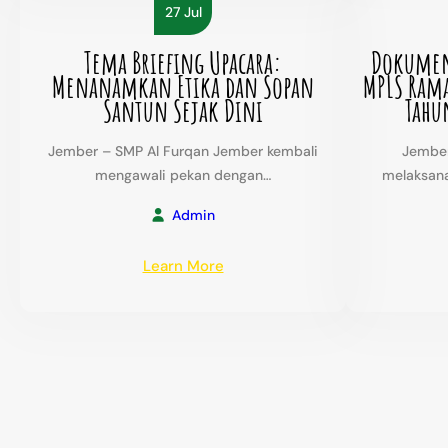
27 Jul
dari
Kebun
Tema Briefing Upacara:
Dokumen
Hidroponik
Menanamkan Etika dan Sopan
MPLS Rama
Sekolah:
Santun Sejak Dini
Tahu
Belajar,
Berkarya,
Jember – SMP Al Furqan Jember kembali
Jember
dan
mengawali pekan dengan…
melaksan
Menjaga
Lingkungan
Admin
:
Learn More
Tema
Briefing
Upacara:
Menanamkan
Etika
dan
Sopan