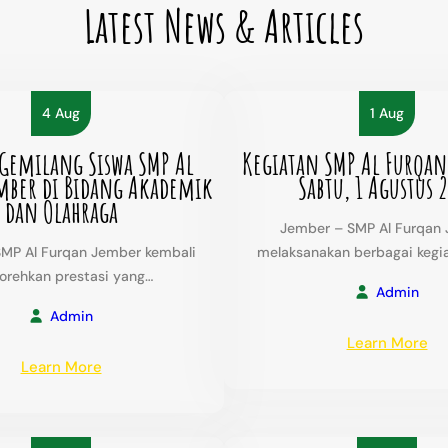
Latest News & Articles
4 Aug
1 Aug
 Gemilang Siswa SMP Al
Kegiatan SMP Al Furqan
mber di Bidang Akademik
Sabtu, 1 Agustus 
dan Olahraga
Jember – SMP Al Furqan
MP Al Furqan Jember kembali
melaksanakan berbagai kegi
rehkan prestasi yang…
Admin
Admin
:
Learn More
:
Ke
Learn More
Prestasi
SM
Gemilang
Al
Siswa
Fu