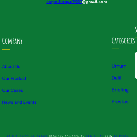
smpalfurqan1981
@gmail.com
Categories
Company
Umum
About Us
Dalil
Our Product
Briefing
Our Cases
Prestas
i
News and Events