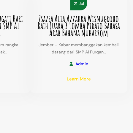
21 Jul
mber
Dhuha
dan
gati Hari
Zsazsa Alia Azzahra Wisnugroho
btu,
Asmaul
i SMP Al
Raih Juara 3 Lomba Pidato Bahasa
Husna
r
Arab Bahana Muharrom
ustus
26
am rangka
Jember – Kabar membanggakan kembali
nak…
datang dari SMP Al Furqan…
Admin
:
Learn More
efing
Zsazsa
gi
Alia
mperingati
Azzahra
i
Wisnugroho
ak
Raih
sional
Juara
26
3