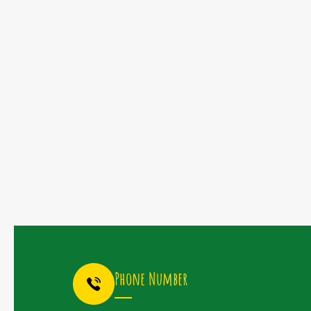
Santun
Sejak
Dini
Phone Number