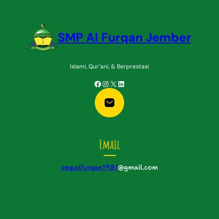
SMP Al Furqan Jember
Islami, Qur’ani, & Berprestasi
Facebook
Instagram
X
LinkedIn
Email
smpalfurqan1981
@gmail.com