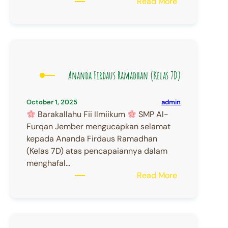
:
Read More
Ananda
Alisha
Safa
(Kelas
8C)
Ananda Firdaus Ramadhan (Kelas 7D)
admin
October 1, 2025
Barakallahu Fii Ilmiikum
SMP Al-
Furqan Jember mengucapkan selamat
kepada Ananda Firdaus Ramadhan
(Kelas 7D) atas pencapaiannya dalam
menghafal…
:
Read More
Ananda
Firdaus
Ramadhan
(Kelas