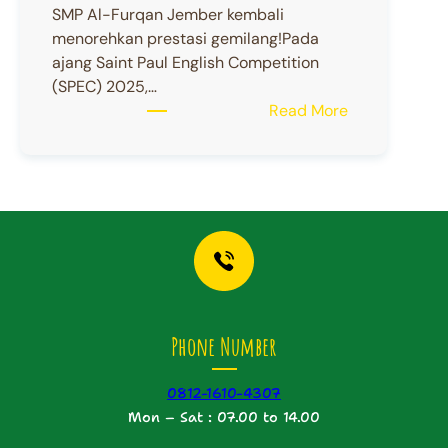
SMP Al-Furqan Jember kembali
menorehkan prestasi gemilang!Pada
ajang Saint Paul English Competition
(SPEC) 2025,…
:
Read More
Selamat
untuk
Brielle
Rubina
El
Shiba
Phone Number
0812-1610-4307
Mon – Sat : 07.00 to 14.00