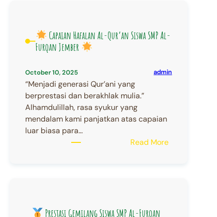
Capaian Hafalan Al-Qur’an Siswa SMP Al-
Furqan Jember
admin
October 10, 2025
“Menjadi generasi Qur’ani yang
berprestasi dan berakhlak mulia.”
Alhamdulillah, rasa syukur yang
mendalam kami panjatkan atas capaian
luar biasa para…
:
Read More
Capaian
Hafalan
Al-
Qur’an
Siswa
Prestasi Gemilang Siswa SMP Al-Furqan