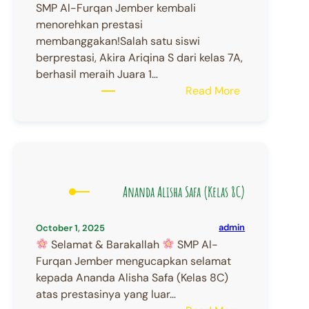
di
SMP Al-Furqan Jember kembali
Kejuaraan
menorehkan prestasi
Provinsi
membanggakan!Salah satu siswi
Taekwondo
berprestasi, Akira Ariqina S dari kelas 7A,
Indonesia
berhasil meraih Juara 1…
2025
:
Read More
Juara
1
Turnamen
Badminton
Ananda Alisha Safa (Kelas 8C)
admin
October 1, 2025
Selamat & Barakallah
SMP Al-
Furqan Jember mengucapkan selamat
kepada Ananda Alisha Safa (Kelas 8C)
atas prestasinya yang luar…