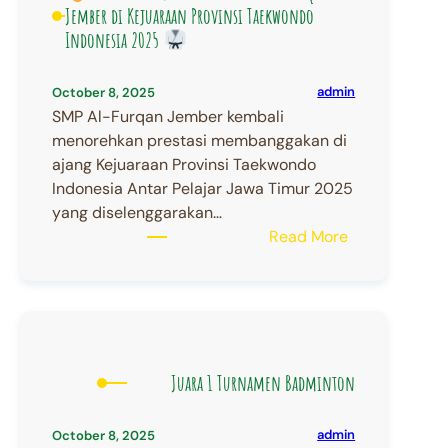
SMP
Jember di Kejuaraan Provinsi Taekwondo
Al-
Indonesia 2025
Furqan
Jember
admin
October 8, 2025
SMP Al-Furqan Jember kembali
menorehkan prestasi membanggakan di
ajang Kejuaraan Provinsi Taekwondo
Indonesia Antar Pelajar Jawa Timur 2025
yang diselenggarakan…
:
Read More
Prestasi
Gemilang
Siswa
SMP
Al-
Juara 1 Turnamen Badminton
Furqan
Jember
admin
October 8, 2025