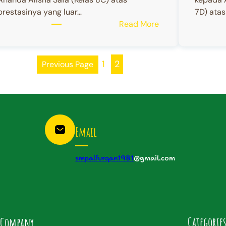
prestasinya yang luar…
7D) ata
:
Read More
Ananda
Alisha
Safa
1
2
Previous Page
(Kelas
8C)
Email
smpalfurqan1981
@gmail.com
Categories
Company