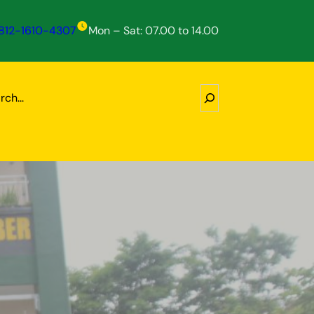
812-1610-4307
Mon – Sat: 07.00 to 14.00