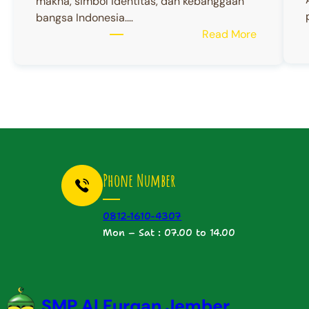
makna, simbol identitas, dan kebanggaan
bangsa Indonesia.…
:
Read More
Selamat
Hari
Batik
Nasional
Phone Number
0812-1610-4307
Mon – Sat : 07.00 to 14.00
SMP Al Furqan Jember