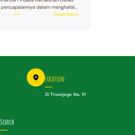
s pencapaiannya dalam menghafal…
:
Read More
Ananda
Firdaus
Ramadhan
(Kelas
7D)
Location
Jl Trunojoyo No. 51
Search