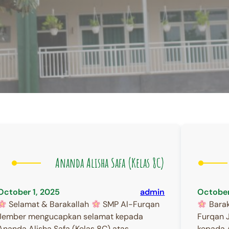
Ananda Alisha Safa (Kelas 8C)
October 1, 2025
admin
October
Selamat & Barakallah
SMP Al-Furqan
Barak
Jember mengucapkan selamat kepada
Furqan 
Ananda Alisha Safa (Kelas 8C) atas
kepada 