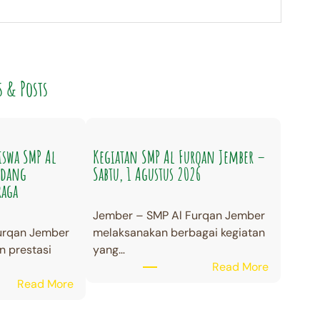
s & Posts
iswa SMP Al
Kegiatan SMP Al Furqan Jember –
idang
Sabtu, 1 Agustus 2026
raga
Jember – SMP Al Furqan Jember
urqan Jember
melaksanakan berbagai kegiatan
 prestasi
yang…
:
Read More
:
K
Read More
P
e
r
g