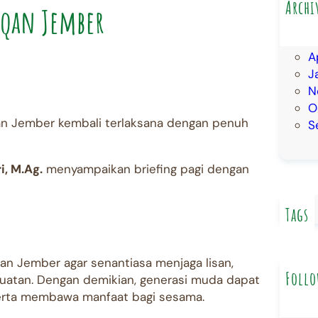
Archi
rqan Jember
A
J
A
J
N
O
n Jember kembali terlaksana dengan penuh
S
i, M.Ag.
menyampaikan briefing pagi dengan
Tags
an Jember agar senantiasa menjaga lisan,
Follo
uatan. Dengan demikian, generasi muda dapat
 serta membawa manfaat bagi sesama.