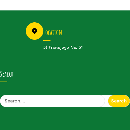
Location
Jl Trunojoyo No. 51
Search
S
Search
e
a
r
c