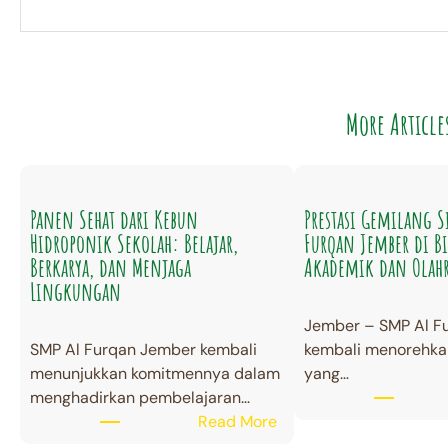
More Article
Panen Sehat dari Kebun
Prestasi Gemilang S
Hidroponik Sekolah: Belajar,
Furqan Jember di B
Berkarya, dan Menjaga
Akademik dan Olah
Lingkungan
Jember – SMP Al F
SMP Al Furqan Jember kembali
kembali menorehkan
menunjukkan komitmennya dalam
yang…
menghadirkan pembelajaran…
:
Read More
P