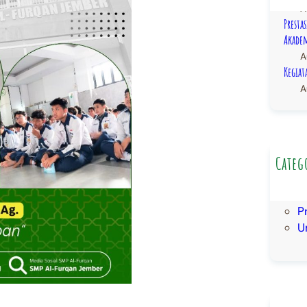
A
Presta
Akadem
A
Kegiat
A
Categ
B
Da
P
U