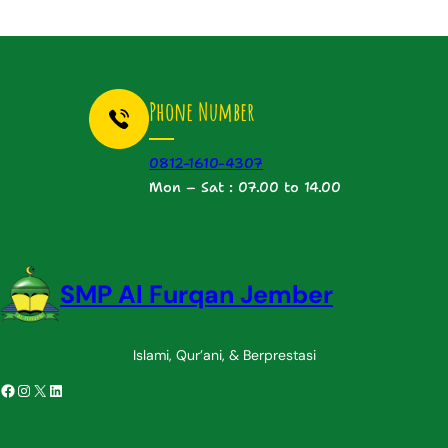
a
n
e
n
Phone Number
S
e
h
0812-1610-4307
a
Mon – Sat : 07.00 to 14.00
t
d
a
r
SMP Al Furqan Jember
i
K
e
Islami, Qur’ani, & Berprestasi
b
acebook
Instagram
X
LinkedIn
u
n