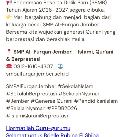
Penerimaan Peserta Didik Baru (SPMB)
Tahun Ajaran 2026–2027 segera dibuka.
Mari bergabung dan menjadi bagian dari
keluarga besar SMP Al-Furqan Jember.
Bersama kita wujudkan generasi Qur’ani yang
berprestasi dan berakhlak mulia.
SMP Al-Furqan Jember – Islami, Qur’ani
& Berprestasi
0812-1610-4307 |
smpalfurqanjember.sch.id
SMPAlFurqanJember #SekolahIslam
#SekolahBerprestasi #SekolahNyaman
#Jember #GenerasiQurani #PendidikanIslam
#BelajarNyaman #PPDB2026
#IslamiQuraniBerprestasi
Hormatilah Guru-gurumu
Selamat untuk Brielle Rubina El Shiba