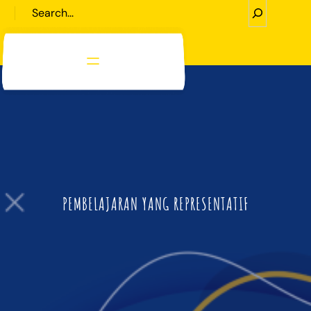
S
e
a
r
c
h
PEMBELAJARAN YANG REPRESENTATIF