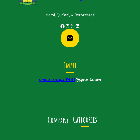
Islami, Qur’ani, & Berprestasi
Facebook
Instagram
X
LinkedIn
Email
smpalfurqan1981
@gmail.com
Categories
Company