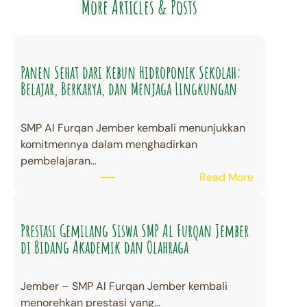
More Articles & Posts
Panen Sehat dari Kebun Hidroponik Sekolah:
Belajar, Berkarya, dan Menjaga Lingkungan
SMP Al Furqan Jember kembali menunjukkan
komitmennya dalam menghadirkan
pembelajaran…
:
Read More
P
a
n
Prestasi Gemilang Siswa SMP Al Furqan Jember
e
di Bidang Akademik dan Olahraga
n
S
Jember – SMP Al Furqan Jember kembali
e
menorehkan prestasi yang…